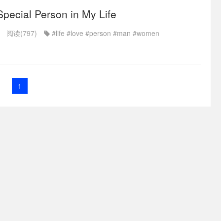
ecial Person in My Life
阅读(797)
#life
#love
#person
#man
#women
1